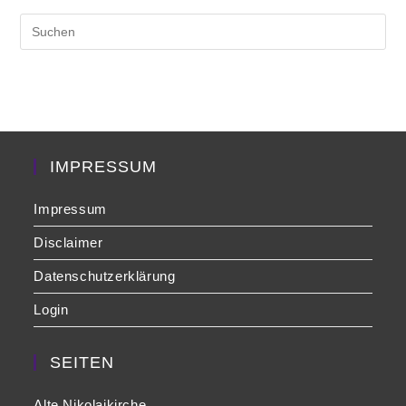
Pre
Es
to
clo
the
sea
pan
IMPRESSUM
Impressum
Disclaimer
Datenschutzerklärung
Login
SEITEN
Alte Nikolaikirche