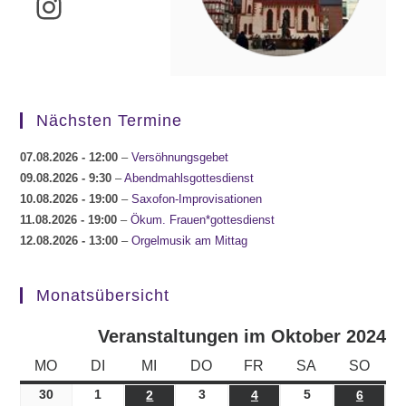
Instagram
Nächsten Termine
07.08.2026
- 12:00
–
Versöhnungsgebet
09.08.2026
- 9:30
–
Abendmahlsgottesdienst
10.08.2026
- 19:00
–
Saxofon-Improvisationen
11.08.2026
- 19:00
–
Ökum. Frauen*gottesdienst
12.08.2026
- 13:00
–
Orgelmusik am Mittag
Monatsübersicht
Veranstaltungen im Oktober 2024
MONTAG
DIENSTAG
MITTWOCH
DONNERSTAG
FREITAG
SAMSTAG
SONN
MO
DI
MI
DO
FR
SA
SO
30
30.09.2024
1
01.10.2024
3
03.10.2024
5
05.10.2024
2
02.10.2024
4
04.10.2024
6
06.10.