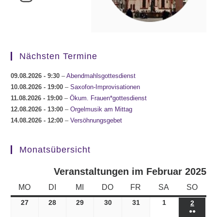
Nächsten Termine
09.08.2026
- 9:30
–
Abendmahlsgottesdienst
10.08.2026
- 19:00
–
Saxofon-Improvisationen
11.08.2026
- 19:00
–
Ökum. Frauen*gottesdienst
12.08.2026
- 13:00
–
Orgelmusik am Mittag
14.08.2026
- 12:00
–
Versöhnungsgebet
Monatsübersicht
Veranstaltungen im Februar 2025
MONTAG
DIENSTAG
MITTWOCH
DONNERSTAG
FREITAG
SAMSTAG
SONN
MO
DI
MI
DO
FR
SA
SO
27
27.01.2025
28
28.01.2025
29
29.01.2025
30
30.01.2025
31
31.01.2025
1
01.02.2025
2
02.02.
●●