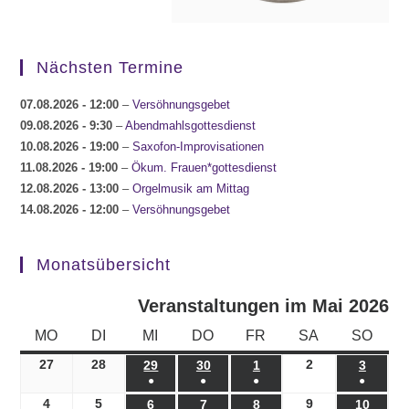
Nächsten Termine
07.08.2026
- 12:00
–
Versöhnungsgebet
09.08.2026
- 9:30
–
Abendmahlsgottesdienst
10.08.2026
- 19:00
–
Saxofon-Improvisationen
11.08.2026
- 19:00
–
Ökum. Frauen*gottesdienst
12.08.2026
- 13:00
–
Orgelmusik am Mittag
14.08.2026
- 12:00
–
Versöhnungsgebet
Monatsübersicht
Veranstaltungen im Mai 2026
MONTAG
DIENSTAG
MITTWOCH
DONNERSTAG
FREITAG
SAMSTAG
SONN
MO
DI
MI
DO
FR
SA
SO
27
27.04.2026
28
28.04.2026
2
02.05.2026
29
29.04.2026
30
30.04.2026
1
01.05.2026
3
03.05.
●
●
●
●
(1
(1
(1
(1
4
04.05.2026
5
05.05.2026
9
09.05.2026
6
06.05.2026
7
07.05.2026
8
08.05.2026
10
10.05