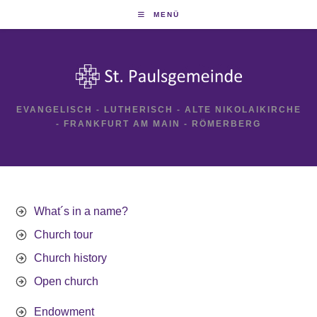
Zum
MENÜ
Inhalt
springen
EVANGELISCH - LUTHERISCH - ALTE NIKOLAIKIRCHE
- FRANKFURT AM MAIN - RÖMERBERG
What´s in a name?
Church tour
Church history
Open church
Endowment