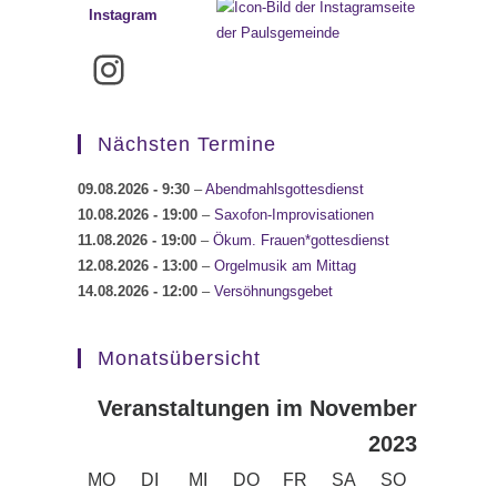
Instagram
Instagram
Nächsten Termine
09.08.2026
- 9:30
–
Abendmahlsgottesdienst
10.08.2026
- 19:00
–
Saxofon-Improvisationen
11.08.2026
- 19:00
–
Ökum. Frauen*gottesdienst
12.08.2026
- 13:00
–
Orgelmusik am Mittag
14.08.2026
- 12:00
–
Versöhnungsgebet
Monatsübersicht
Veranstaltungen im November
2023
MONTAG
DIENSTAG
MITTWOCH
DONNERSTAG
FREITAG
SAMSTAG
SONNTAG
MO
DI
MI
DO
FR
SA
SO