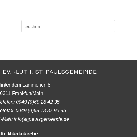
Press
Escape
to
close
the
search
panel.
EV. -LUTH. ST. PAULSGEMEINDE
inter dem Lämmchen 8
0311 Frankfurt/Main
elefon:
0049 (0)69 28 42 35
elefax:
0049 (0)69 13 37 95 95
-Mail: info(at)paulsgemeinde.de
lte Nikolaikirche