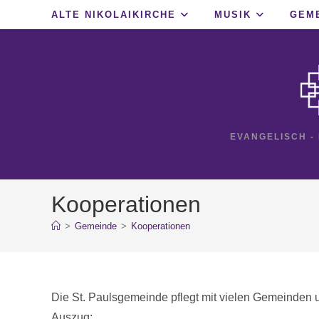
Zum
ALTE NIKOLAIKIRCHE
MUSIK
GEM
Inhalt
springen
EVANGELISCH -
Kooperationen
>
Gemeinde
>
Kooperationen
Die St. Paulsgemeinde pflegt mit vielen Gemeinden und
Auszug: