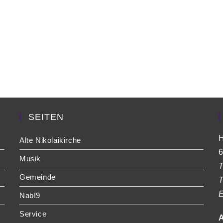
SEITEN
H
Alte Nikolaikirche
6
Musik
T
Gemeinde
T
E
NabI9
Service
A