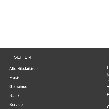
SEITEN
H
Alte Nikolaikirche
6
Musik
T
Gemeinde
T
E
NabI9
Service
A