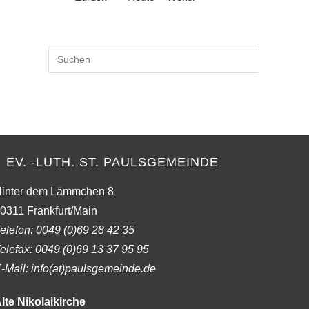
Press
Escape
to
close
the
search
panel.
EV. -LUTH. ST. PAULSGEMEINDE
inter dem Lämmchen 8
0311 Frankfurt/Main
elefon:
0049 (0)69 28 42 35
elefax:
0049 (0)69 13 37 95 95
-Mail: info(at)paulsgemeinde.de
lte Nikolaikirche