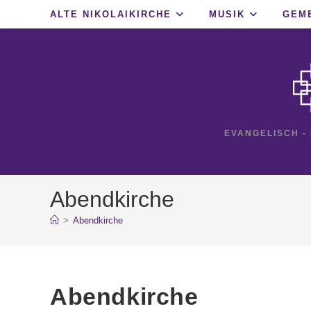
Zum
ALTE NIKOLAIKIRCHE
MUSIK
GEM
Inhalt
springen
EVANGELISCH -
Abendkirche
>
Abendkirche
Abendkirche