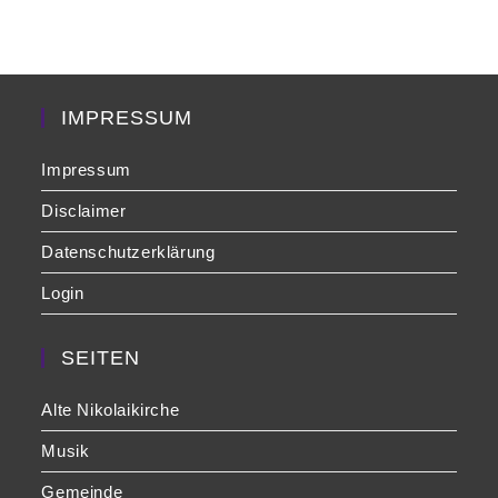
clo
the
sea
pan
IMPRESSUM
Impressum
Disclaimer
Datenschutzerklärung
Login
SEITEN
Alte Nikolaikirche
Musik
Gemeinde