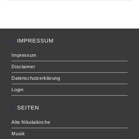
to
clo
the
sea
pan
IMPRESSUM
Impressum
Disclaimer
Datenschutzerklärung
Login
SEITEN
Alte Nikolaikirche
Musik