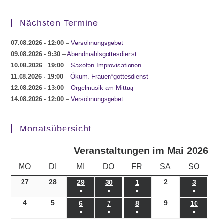
Nächsten Termine
07.08.2026
- 12:00
–
Versöhnungsgebet
09.08.2026
- 9:30
–
Abendmahlsgottesdienst
10.08.2026
- 19:00
–
Saxofon-Improvisationen
11.08.2026
- 19:00
–
Ökum. Frauen*gottesdienst
12.08.2026
- 13:00
–
Orgelmusik am Mittag
14.08.2026
- 12:00
–
Versöhnungsgebet
Monatsübersicht
Veranstaltungen im Mai 2026
MONTAG
DIENSTAG
MITTWOCH
DONNERSTAG
FREITAG
SAMSTAG
SONN
MO
DI
MI
DO
FR
SA
SO
27
27.04.2026
28
28.04.2026
2
02.05.2026
29
29.04.2026
30
30.04.2026
1
01.05.2026
3
03.05.
●
●
●
●
(1
(1
(1
(1
4
04.05.2026
5
05.05.2026
9
09.05.2026
6
06.05.2026
7
07.05.2026
8
08.05.2026
10
10.05
●
●
●
●
Veranstaltung)
Veranstaltung)
Veranstaltung)
Veranst