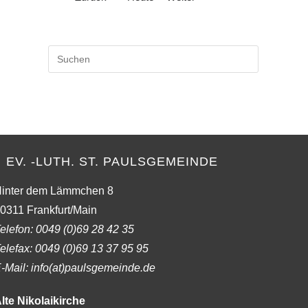
Press
Escape
to
close
the
search
panel.
EV. -LUTH. ST. PAULSGEMEINDE
inter dem Lämmchen 8
0311 Frankfurt/Main
elefon:
0049 (0)69 28 42 35
elefax:
0049 (0)69 13 37 95 95
-Mail: info(at)paulsgemeinde.de
lte Nikolaikirche