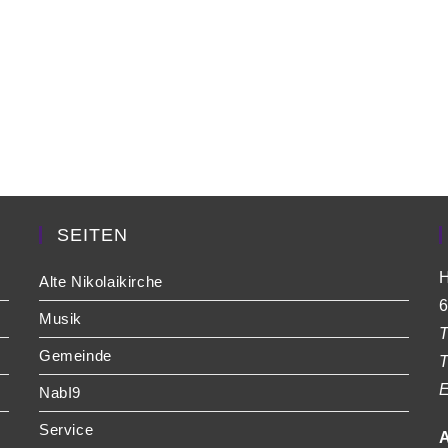
SEITEN
H
Alte Nikolaikirche
6
Musik
T
Gemeinde
T
E
NabI9
Service
A