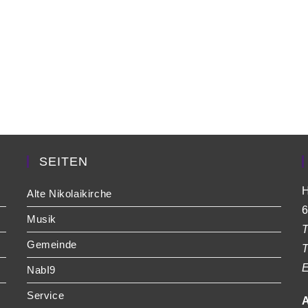
SEITEN
H
Alte Nikolaikirche
6
Musik
T
Gemeinde
T
E
NabI9
Service
A