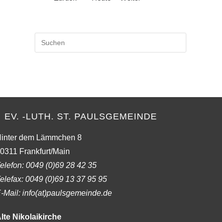
Press
Escape
to
close
the
search
panel.
EV. -LUTH. ST. PAULSGEMEINDE
inter dem Lämmchen 8
0311 Frankfurt/Main
elefon:
0049 (0)69 28 42 35
elefax:
0049 (0)69 13 37 95 95
-Mail: info(at)paulsgemeinde.de
lte Nikolaikirche