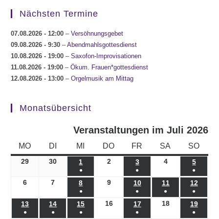
Nächsten Termine
07.08.2026
- 12:00
–
Versöhnungsgebet
09.08.2026
- 9:30
–
Abendmahlsgottesdienst
10.08.2026
- 19:00
–
Saxofon-Improvisationen
11.08.2026
- 19:00
–
Ökum. Frauen*gottesdienst
12.08.2026
- 13:00
–
Orgelmusik am Mittag
Monatsübersicht
Veranstaltungen im Juli 2026
MONTAG
DIENSTAG
MITTWOCH
DONNERSTAG
FREITAG
SAMSTAG
SONN
MO
DI
MI
DO
FR
SA
SO
29
29.06.2026
30
30.06.2026
2
02.07.2026
4
04.07.2026
1
01.07.2026
3
03.07.2026
5
05.07.
●
●
●
(1
(1
(1
6
06.07.2026
7
07.07.2026
9
09.07.2026
8
08.07.2026
10
10.07.2026
11
11.07.2026
12
12.07
●
●
●
●
Veranstaltung)
Veranstaltung)
Veranst
(1
(1
(1
(1
16
16.07.2026
18
18.07.2026
13
13.07.2026
14
14.07.2026
15
15.07.2026
17
17.07.2026
19
19.07
●
●
●
●
●
Veranstaltung)
Veranstaltung)
Veranstaltung)
Veranst