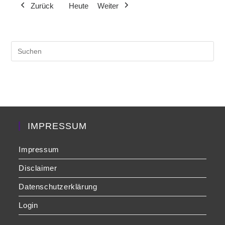
Zurück
Heute
Weiter
Veranstaltung)
Veranstaltung)
Veranst
Pre
Es
to
clo
the
sea
pan
IMPRESSUM
Impressum
Disclaimer
Datenschutzerklärung
Login