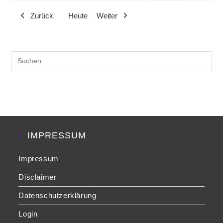
(1
(1
(1
Zurück
Heute
Weiter
Veranstaltung)
Veranstaltung)
Veranst
Pre
Es
to
clo
the
sea
pan
IMPRESSUM
Impressum
Disclaimer
Datenschutzerklärung
Login