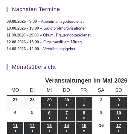
Nächsten Termine
09.08.2026
- 9:30
–
Abendmahlsgottesdienst
10.08.2026
- 19:00
–
Saxofon-Improvisationen
11.08.2026
- 19:00
–
Ökum. Frauen*gottesdienst
12.08.2026
- 13:00
–
Orgelmusik am Mittag
14.08.2026
- 12:00
–
Versöhnungsgebet
Monatsübersicht
Veranstaltungen im Mai 2026
MONTAG
DIENSTAG
MITTWOCH
DONNERSTAG
FREITAG
SAMSTAG
SONN
MO
DI
MI
DO
FR
SA
SO
27
27.04.2026
28
28.04.2026
2
02.05.2026
29
29.04.2026
30
30.04.2026
1
01.05.2026
3
03.05.
●
●
●
●
(1
(1
(1
(1
4
04.05.2026
5
05.05.2026
9
09.05.2026
6
06.05.2026
7
07.05.2026
8
08.05.2026
10
10.05
●
●
●
●
Veranstaltung)
Veranstaltung)
Veranstaltung)
Veranst
(1
(1
(1
(1
16
16.05.2026
11
11.05.2026
12
12.05.2026
13
13.05.2026
14
14.05.2026
15
15.05.2026
17
17.05
●
●
●
●
●
●
Veranstaltung)
Veranstaltung)
Veranstaltung)
Veranst