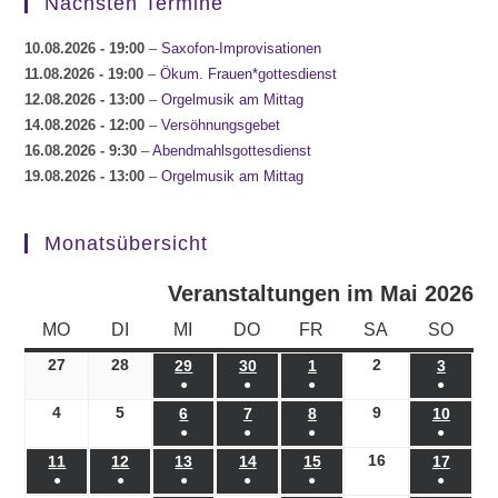
Nächsten Termine
10.08.2026
- 19:00
–
Saxofon-Improvisationen
11.08.2026
- 19:00
–
Ökum. Frauen*gottesdienst
12.08.2026
- 13:00
–
Orgelmusik am Mittag
14.08.2026
- 12:00
–
Versöhnungsgebet
16.08.2026
- 9:30
–
Abendmahlsgottesdienst
19.08.2026
- 13:00
–
Orgelmusik am Mittag
Monatsübersicht
Veranstaltungen im Mai 2026
MONTAG
DIENSTAG
MITTWOCH
DONNERSTAG
FREITAG
SAMSTAG
SONN
MO
DI
MI
DO
FR
SA
SO
27
27.04.2026
28
28.04.2026
2
02.05.2026
29
29.04.2026
30
30.04.2026
1
01.05.2026
3
03.05.
●
●
●
●
(1
(1
(1
(1
4
04.05.2026
5
05.05.2026
9
09.05.2026
6
06.05.2026
7
07.05.2026
8
08.05.2026
10
10.05
●
●
●
●
Veranstaltung)
Veranstaltung)
Veranstaltung)
Veranst
(1
(1
(1
(1
16
16.05.2026
11
11.05.2026
12
12.05.2026
13
13.05.2026
14
14.05.2026
15
15.05.2026
17
17.05
●
●
●
●
●
●
Veranstaltung)
Veranstaltung)
Veranstaltung)
Veranst