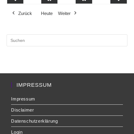
●
●●
●●
●
Veranstaltungen)
Veranstaltung)
Veranst
(1
(2
(2
(1
Zurück
Heute
Weiter
Veranstaltung)
Veranstaltungen)
Veranstaltungen)
Veranst
Pre
Es
to
clo
the
sea
pan
IMPRESSUM
Impressum
Disclaimer
Datenschutzerklärung
Login