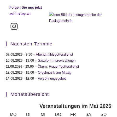
Folgen Sie uns jetzt
auf Instagram
Instagram
Nächsten Termine
09.08.2026
- 9:30
–
Abendmahlsgottesdienst
10.08.2026
- 19:00
–
Saxofon-Improvisationen
11.08.2026
- 19:00
–
Ökum. Frauen*gottesdienst
12.08.2026
- 13:00
–
Orgelmusik am Mittag
14.08.2026
- 12:00
–
Versöhnungsgebet
Monatsübersicht
Veranstaltungen im Mai 2026
MONTAG
DIENSTAG
MITTWOCH
DONNERSTAG
FREITAG
SAMSTAG
SONN
MO
DI
MI
DO
FR
SA
SO