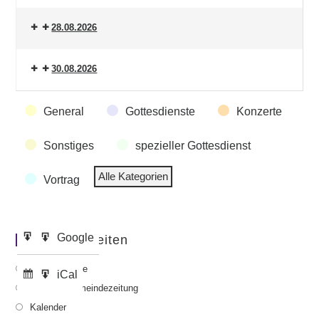
28.08.2026
30.08.2026
Veranstaltungskategorien
General
Gottesdienste
Konzerte
Sonstiges
spezieller Gottesdienst
Alle Kategorien
Vortrag
Google
Google
Wichtige Seiten
Eintragen
Export
in
zu
Gottesdienste
iCal
iCal
Abonnieren
Export
Aktuelle Gemeindezeitung
in
zu
Kalender