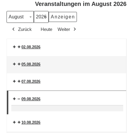
Veranstaltungen im August 2026
Monat
Jahr
Zurück
Heute
Weiter
02.08.2026
05.08.2026
07.08.2026
09.08.2026
Abendmahlsgottesdienst
10.08.2026