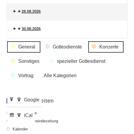
28.08.2026
30.08.2026
Veranstaltungskategorien
General
Gottesdienste
Konzerte
Sonstiges
spezieller Gottesdienst
Vortrag
Alle Kategorien
Google
Google
Wichtige Seiten
Eintragen
Export
in
zu
Gottesdienste
iCal
iCal
Abonnieren
Export
Aktuelle Gemeindezeitung
in
zu
Kalender