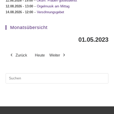
11.08.2026
- 19:00
–
Ökum. Frauen*gottesdienst
12.08.2026
- 13:00
–
Orgelmusik am Mittag
14.08.2026
- 12:00
–
Versöhnungsgebet
Monatsübersicht
01.05.2023
Zurück
Heute
Weiter
Pre
Es
to
clo
the
sea