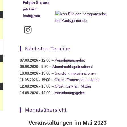
Folgen Sie uns
jetzt auf
23.08.2026
(1
3
Instagram
Veranstaltung)
Instagram
Nächsten Termine
30.08.2026
(1
0
07.08.2026
- 12:00
–
Versöhnungsgebet
Veranstaltung)
09.08.2026
- 9:30
–
Abendmahlsgottesdienst
10.08.2026
- 19:00
–
Saxofon-Improvisationen
11.08.2026
- 19:00
–
Ökum. Frauen*gottesdienst
06.09.2026
(1
6
12.08.2026
- 13:00
–
Orgelmusik am Mittag
Veranstaltung)
14.08.2026
- 12:00
–
Versöhnungsgebet
Monatsübersicht
Veranstaltungen im Mai 2023