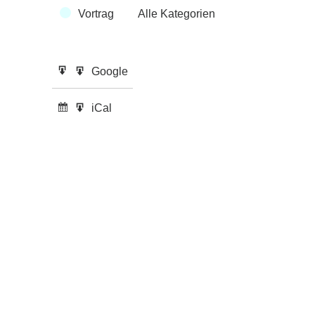
Vortrag
Alle Kategorien
Google
Google
Eintragen
Export
in
zu
iCal
iCal
Abonnieren
Export
in
zu