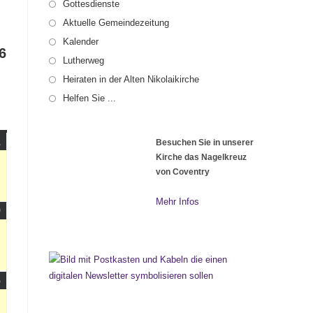
Gottesdienste
Aktuelle Gemeindezeitung
Kalender
6
Lutherweg
Heiraten in der Alten Nikolaikirche
Helfen Sie ...
NTAG
02.08.2026
(1
2
Besuchen Sie in unserer
Veranstaltung)
Kirche das Nagelkreuz
von Coventry
Mehr Infos
09.08.2026
(1
9
Veranstaltung)
16.08.2026
(1
6
Veranstaltung)