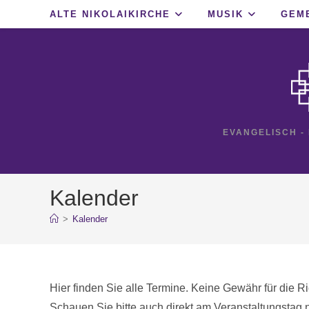
Zum
ALTE NIKOLAIKIRCHE
MUSIK
GEM
Inhalt
springen
EVANGELISCH -
Kalender
>
Kalender
Hier finden Sie alle Termine. Keine Gewähr für die Ric
Schauen Sie bitte auch direkt am Veranstaltungstag n