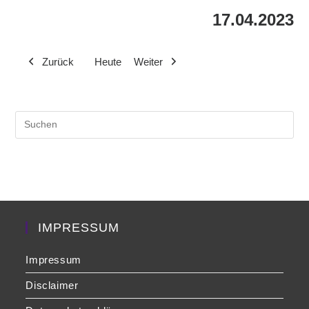
17.04.2023
Zurück
Heute
Weiter
Pre
Es
to
clo
the
sea
pan
IMPRESSUM
Impressum
Disclaimer