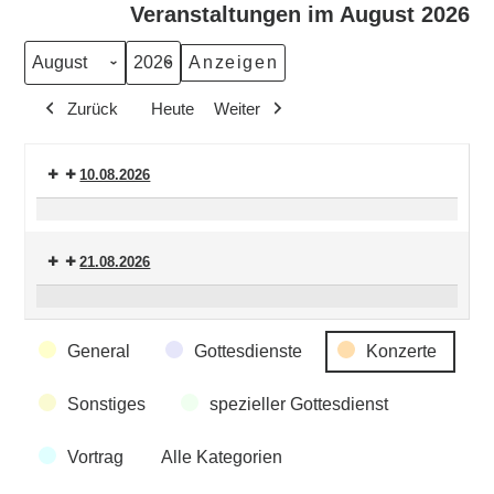
Veranstaltungen im August 2026
Monat
Jahr
Zurück
Heute
Weiter
10.08.2026
Saxofon-
Improvisationen
21.08.2026
Nacht
der
Veranstaltungskategorien
General
Gottesdienste
Konzerte
Blockflöten
Sonstiges
spezieller Gottesdienst
Vortrag
Alle Kategorien