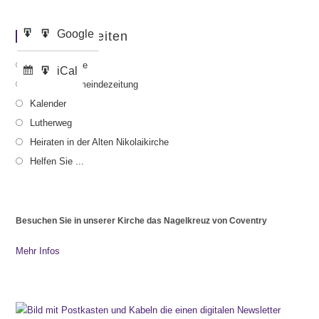
Google
Google
Wichtige Seiten
Eintragen
Export
in
zu
Gottesdienste
iCal
iCal
Abonnieren
Export
Aktuelle Gemeindezeitung
in
zu
Kalender
Lutherweg
Heiraten in der Alten Nikolaikirche
Helfen Sie ...
Besuchen Sie in unserer Kirche das Nagelkreuz von Coventry
Mehr Infos