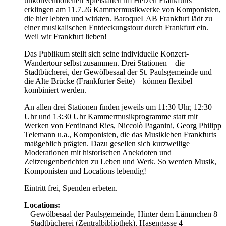
unkonventionellen Spielstätten im Herzen Frankfurts
erklingen am 11.7.26 Kammermusikwerke von Komponisten,
die hier lebten und wirkten. BaroqueLAB Frankfurt lädt zu
einer musikalischen Entdeckungstour durch Frankfurt ein.
Weil wir Frankfurt lieben!
Das Publikum stellt sich seine individuelle Konzert-
Wandertour selbst zusammen. Drei Stationen – die
Stadtbücherei, der Gewölbesaal der St. Paulsgemeinde und
die Alte Brücke (Frankfurter Seite) – können flexibel
kombiniert werden.
An allen drei Stationen finden jeweils um 11:30 Uhr, 12:30
Uhr und 13:30 Uhr Kammermusikprogramme statt mit
Werken von Ferdinand Ries, Niccolò Paganini, Georg Philipp
Telemann u.a., Komponisten, die das Musikleben Frankfurts
maßgeblich prägten. Dazu gesellen sich kurzweilige
Moderationen mit historischen Anekdoten und
Zeitzeugenberichten zu Leben und Werk. So werden Musik,
Komponisten und Locations lebendig!
Eintritt frei, Spenden erbeten.
Locations:
– Gewölbesaal der Paulsgemeinde, Hinter dem Lämmchen 8
– Stadtbücherei (Zentralbibliothek), Hasengasse 4