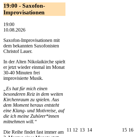
19:00 - Saxofon-
Improvisationen
19:00
10.08.2026
Saxofon-Improvisationen mit
dem bekannten Saxofonisten
Christof Lauer.
In der Alten Nikolaikirche spielt
er jetzt wieder einmal im Monat
30-40 Minuten frei
improvisierte Musik.
„Es hat für mich einen
besonderen Reiz in dem weiten
Kirchenraum zu spielen. Aus
dem Moment heraus entsteht
eine Klang- und Motivreise, auf
die ich meine Zuhörer*innen
mitnehmen will.“
11.08.2026
12.08.2026
13.08.2026
14.08.2026
15.0
1
11
12
13
14
15
16
Die Reihe findet fast immer am