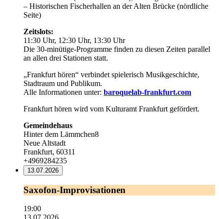
– Historischen Fischerhallen an der Alten Brücke (nördliche
Seite)
Zeitslots:
11:30 Uhr, 12:30 Uhr, 13:30 Uhr
Die 30-minütige-Programme finden zu diesen Zeiten parallel
an allen drei Stationen statt.
„Frankfurt hören“ verbindet spielerisch Musikgeschichte,
Stadtraum und Publikum.
Alle Informationen unter:
baroquelab-frankfurt.com
Frankfurt hören wird vom Kulturamt Frankfurt gefördert.
Gemeindehaus
Hinter dem Lämmchen8
Neue Altstadt
Frankfurt
,
60311
+4969284235
13.07.2026
Saxofon-
Saxofon-Improvisationen
Improvisationen
19:00
13.07.2026