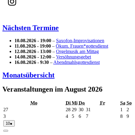
Instagram
Nächsten Termine
10.08.2026
- 19:00
–
Saxofon-Improvisationen
11.08.2026
- 19:00
–
Ökum. Frauen*gottesdienst
12.08.2026
- 13:00
–
Orgelmusik am Mittag
14.08.2026
- 12:00
–
Versöhnungsgebet
16.08.2026
- 9:30
–
Abendmahlsgottesdienst
Monatsübersicht
Veranstaltungen im August 2026
Montag
Dienstag
Mittwoch
Donnerstag
Freitag
Sams
S
Mo
Di
Mi
Do
Fr
Sa
So
27.07.2026
28.07.2026
29.07.2026
30.07.2026
31.07.2026
01.08
02
27
28
29
30
31
1
2
03.08.2026
04.08.2026
05.08.2026
06.08.2026
07.08.2026
08.08
09
3
4
5
6
7
8
9
10.08.2026
(1
10
●
Veranstaltung)
Close