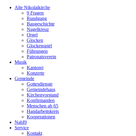
Zum
Alte Nikolaikirche
Inhalt
9 Fragen
springen
Rundgang
Baugeschichte
Nagelkreuz
Orgel
Glocken
Glockenspiel
Führungen
Patronatsverein
Musik
Kantorei
Konzerte
Gemeinde
Gottesdienste
Gemeindehaus
Kirchenvorstand
Konfirmanden
Menschen ab 65
Handarbeitskreis
Kooperationen
NabI9
Service
Kontakt