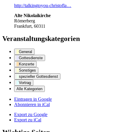
http://talkingtoyou-christofla…
Alte Nikolaikirche
Römerberg
Frankfurt
,
60311
Veranstaltungskategorien
General
Gottesdienste
Konzerte
Sonstiges
spezieller Gottesdienst
Vortrag
Alle Kategorien
Eintragen in
Google
Abonnieren in
iCal
Export zu
Google
Export zu
iCal