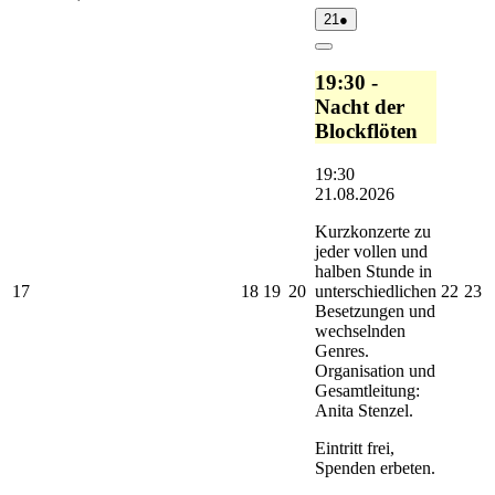
21.08.2026
(1
21
●
Veranstaltung)
Close
19:30 -
Nacht der
Blockflöten
19:30
21.08.2026
Kurzkonzerte zu
jeder vollen und
halben Stunde in
17.08.2026
18.08.2026
19.08.2026
20.08.2026
22.0
2
17
18
19
20
22
23
unterschiedlichen
Besetzungen und
wechselnden
Genres.
Organisation und
Gesamtleitung:
Anita Stenzel.
Eintritt frei,
Spenden erbeten.