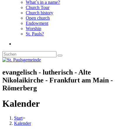
What´s in a name?
Church Tour
Church history
Open church
Endowment
Worship
St. Pauls?
Diese
Website
durchsuchen
evangelisch - lutherisch - Alte
Nikolaikirche - Frankfurt am Main -
Römerberg
Kalender
Start
>
Kalender