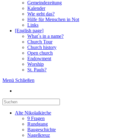
Gemeindezeitung
Kalender
Wie geht das?
Hilfe für Menschen in Not
Links
[English page]
What´s in a name?
Church Tour
Church history
Open church
Endowment
Worship
St. Pauls?
Menü
Schließen
Press
Escape
to
Alte Nikolaikirche
close
9 Fragen
the
Rundgang
search
Baugeschichte
panel.
Nagelkreuz