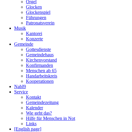
Orgel
Glocken
Glockenspiel
Führungen
Patronatsverein
Musik
Kantorei
Konzerte
Gemeinde
Gottesdienste
Gemeindehaus
Kirchenvorstand
Konfirmanden
Menschen ab 65
Handarbeitskreis
Kooperationen
NabI9
Service
Kontakt
Gemeindezeitung
Kalender
Wie geht das?
Hilfe für Menschen in Not
Links
[English page]