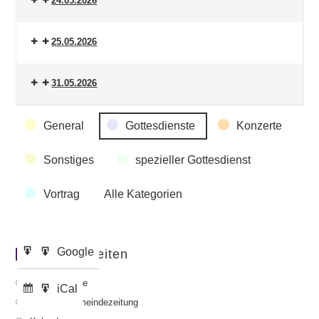
24.05.2026
25.05.2026
31.05.2026
Veranstaltungskategorien
General
Gottesdienste
Konzerte
Sonstiges
spezieller Gottesdienst
Vortrag
Alle Kategorien
Google
Google
Wichtige Seiten
Eintragen
Export
in
zu
Gottesdienste
iCal
iCal
Abonnieren
Export
Aktuelle Gemeindezeitung
in
zu