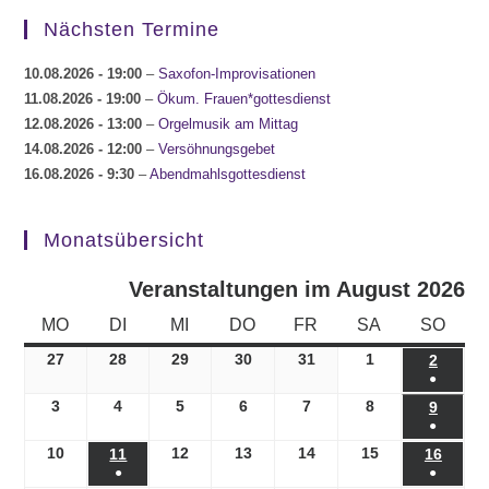
Nächsten Termine
10.08.2026
- 19:00
–
Saxofon-Improvisationen
11.08.2026
- 19:00
–
Ökum. Frauen*gottesdienst
12.08.2026
- 13:00
–
Orgelmusik am Mittag
14.08.2026
- 12:00
–
Versöhnungsgebet
16.08.2026
- 9:30
–
Abendmahlsgottesdienst
Monatsübersicht
Veranstaltungen im August 2026
MONTAG
DIENSTAG
MITTWOCH
DONNERSTAG
FREITAG
SAMSTAG
SONN
MO
DI
MI
DO
FR
SA
SO
27
27.07.2026
28
28.07.2026
29
29.07.2026
30
30.07.2026
31
31.07.2026
1
01.08.2026
2
02.08.
●
(1
3
03.08.2026
4
04.08.2026
5
05.08.2026
6
06.08.2026
7
07.08.2026
8
08.08.2026
9
09.08.
●
Veranst
(1
10
10.08.2026
12
12.08.2026
13
13.08.2026
14
14.08.2026
15
15.08.2026
11
11.08.2026
16
16.08
●
●
Veranst