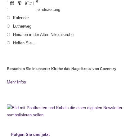
Gottesdienste
iCal
iCal
Abonnieren
Export
Aktuelle Gemeindezeitung
in
zu
Kalender
Lutherweg
Heiraten in der Alten Nikolaikirche
Helfen Sie ...
Besuchen Sie in unserer Kirche das Nagelkreuz von Coventry
Mehr Infos
Folgen Sie uns jetzt