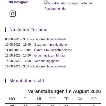
auf Instagram
Instagram
Nächsten Termine
09.08.2026
- 9:30
–
Abendmahlsgottesdienst
10.08.2026
- 19:00
–
Saxofon-Improvisationen
11.08.2026
- 19:00
–
Ökum. Frauen*gottesdienst
12.08.2026
- 13:00
–
Orgelmusik am Mittag
14.08.2026
- 12:00
–
Versöhnungsgebet
16.08.2026
- 9:30
–
Abendmahlsgottesdienst
Monatsübersicht
Veranstaltungen im August 2026
MONTAG
DIENSTAG
MITTWOCH
DONNERSTAG
FREITAG
SAMSTAG
SONN
MO
DI
MI
DO
FR
SA
SO