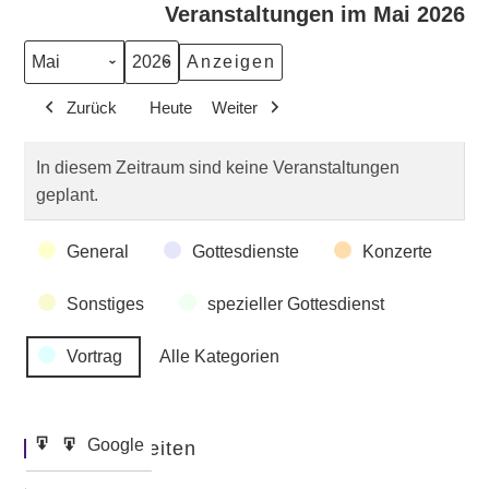
Veranstaltungen im Mai 2026
Monat
Jahr
Zurück
Heute
Weiter
In diesem Zeitraum sind keine Veranstaltungen
geplant.
Veranstaltungskategorien
General
Gottesdienste
Konzerte
Sonstiges
spezieller Gottesdienst
Vortrag
Alle Kategorien
Google
Google
Wichtige Seiten
Eintragen
Export
in
zu