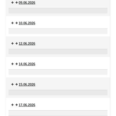
09.06.2026
Ökum.
Frauen*gottesdienst
10.06.2026
Orgelmusik
am
12.06.2026
Mittag
Versöhnungsgebet
14.06.2026
Abendmahlsgottesdienst
15.06.2026
Saxofon-
Improvisationen
17.06.2026
Orgelmusik