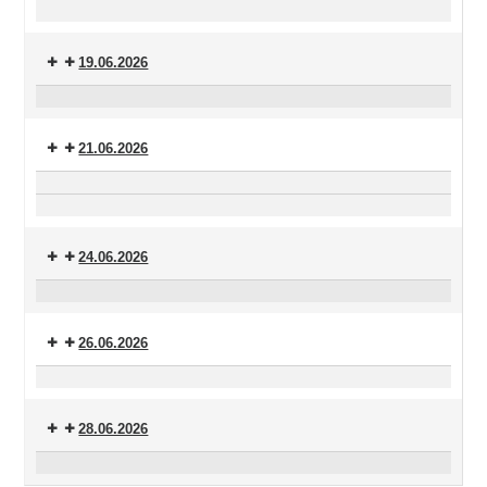
2.
am
Strickkino
Mittag
19.06.2026
Versöhnungsgebet
21.06.2026
Abendmahlsgottesdienst
Andacht:
Beim
24.06.2026
Namen
nennen
Orgelmusik
am
26.06.2026
Mittag
Versöhnungsgebet
28.06.2026
Abendmahlsgottesdienst