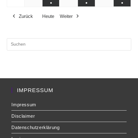
●
●
●
Veranstaltung)
Veranstaltung)
Veranst
(1
(1
(1
Zurück
Heute
Weiter
Veranstaltung)
Veranstaltung)
Veranst
Pre
Es
to
clo
the
sea
pan
IMPRESSUM
Impressum
Disclaimer
Datenschutzerklärung