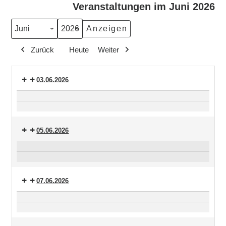
Veranstaltungen im Juni 2026
Monat
Jahr
Zurück
Heute
Weiter
03.06.2026
Orgelmusik
Zinzendorf-
am
Abend
Mittag
05.06.2026
III
Versöhnungsgebet
Sommernachtskonzert
07.06.2026
Kein
Waldgottesdienst
Abendmahlsgottesdienst!