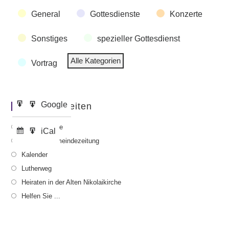
Veranstaltungskategorien
General
Gottesdienste
Konzerte
Sonstiges
spezieller Gottesdienst
Alle Kategorien
Vortrag
Google
Google
Wichtige Seiten
Eintragen
Export
in
zu
Gottesdienste
iCal
iCal
Abonnieren
Export
Aktuelle Gemeindezeitung
in
zu
Kalender
Lutherweg
Heiraten in der Alten Nikolaikirche
Helfen Sie ...