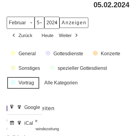
05.02.2024
Monat
Tag
Jahr
Zurück
Heute
Weiter
Veranstaltungskategorien
General
Gottesdienste
Konzerte
Sonstiges
spezieller Gottesdienst
Vortrag
Alle Kategorien
Google
Google
Wichtige Seiten
Eintragen
Export
in
zu
Gottesdienste
iCal
iCal
Abonnieren
Export
Aktuelle Gemeindezeitung
in
zu