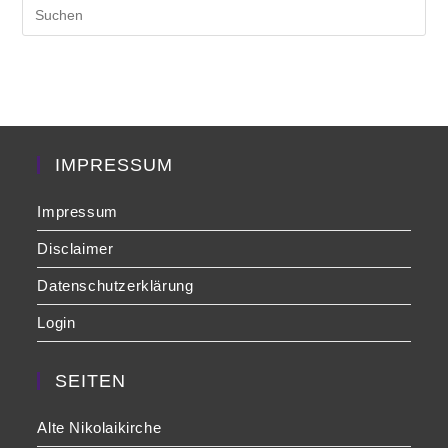
Pre
Es
to
clo
the
sea
pan
IMPRESSUM
Impressum
Disclaimer
Datenschutzerklärung
Login
SEITEN
Alte Nikolaikirche