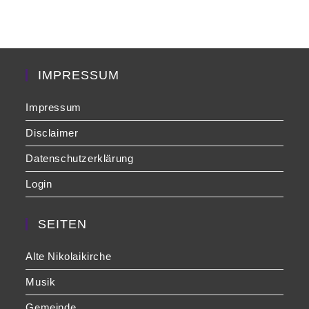
to
clo
the
sea
pan
IMPRESSUM
Impressum
Disclaimer
Datenschutzerklärung
Login
SEITEN
Alte Nikolaikirche
Musik
Gemeinde