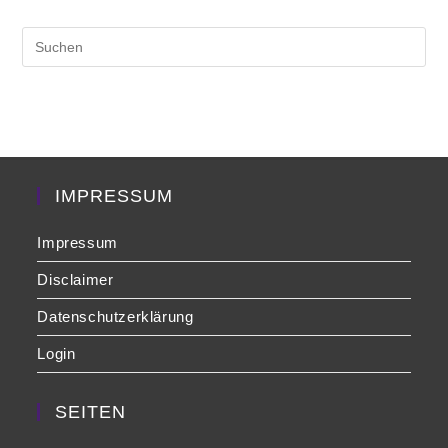
Pre
Es
to
clo
the
sea
pan
IMPRESSUM
Impressum
Disclaimer
Datenschutzerklärung
Login
SEITEN