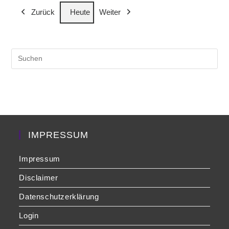
(1
(1
(1
Zurück
Heute
Weiter
Veranstaltung)
Veranstaltung)
Veranst
Pre
Es
to
clo
the
sea
pan
IMPRESSUM
Impressum
Disclaimer
Datenschutzerklärung
Login