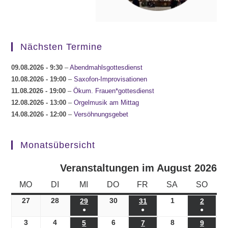
Nächsten Termine
09.08.2026
- 9:30
–
Abendmahlsgottesdienst
10.08.2026
- 19:00
–
Saxofon-Improvisationen
11.08.2026
- 19:00
–
Ökum. Frauen*gottesdienst
12.08.2026
- 13:00
–
Orgelmusik am Mittag
14.08.2026
- 12:00
–
Versöhnungsgebet
Monatsübersicht
Veranstaltungen im August 2026
MONTAG
DIENSTAG
MITTWOCH
DONNERSTAG
FREITAG
SAMSTAG
SONN
MO
DI
MI
DO
FR
SA
SO
27
27.07.2026
28
28.07.2026
30
30.07.2026
1
01.08.2026
29
29.07.2026
31
31.07.2026
2
02.08.
●
●
●
(1
(1
(1
3
03.08.2026
4
04.08.2026
6
06.08.2026
8
08.08.2026
5
05.08.2026
7
07.08.2026
9
09.08.