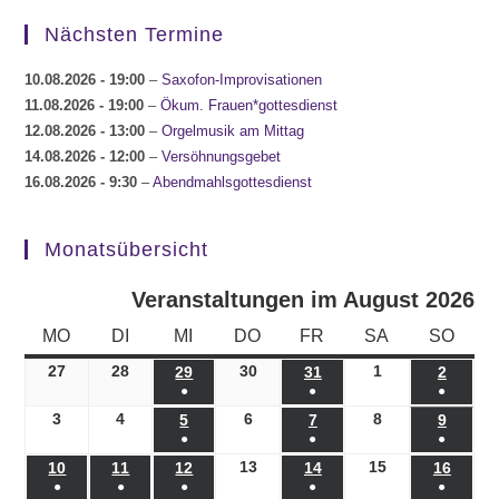
Nächsten Termine
10.08.2026
- 19:00
–
Saxofon-Improvisationen
11.08.2026
- 19:00
–
Ökum. Frauen*gottesdienst
12.08.2026
- 13:00
–
Orgelmusik am Mittag
14.08.2026
- 12:00
–
Versöhnungsgebet
16.08.2026
- 9:30
–
Abendmahlsgottesdienst
Monatsübersicht
Veranstaltungen im August 2026
MONTAG
DIENSTAG
MITTWOCH
DONNERSTAG
FREITAG
SAMSTAG
SONN
MO
DI
MI
DO
FR
SA
SO
27
27.07.2026
28
28.07.2026
30
30.07.2026
1
01.08.2026
29
29.07.2026
31
31.07.2026
2
02.08.
●
●
●
(1
(1
(1
3
03.08.2026
4
04.08.2026
6
06.08.2026
8
08.08.2026
5
05.08.2026
7
07.08.2026
9
09.08.
●
●
●
Veranstaltung)
Veranstaltung)
Veranst
(1
(1
(1
13
13.08.2026
15
15.08.2026
10
10.08.2026
11
11.08.2026
12
12.08.2026
14
14.08.2026
16
16.08
●
●
●
●
●
Veranstaltung)
Veranstaltung)
Veranst