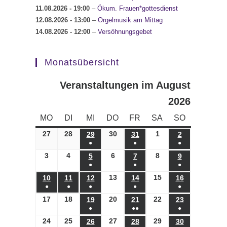
11.08.2026
- 19:00
–
Ökum. Frauen*gottesdienst
12.08.2026
- 13:00
–
Orgelmusik am Mittag
14.08.2026
- 12:00
–
Versöhnungsgebet
Monatsübersicht
Veranstaltungen im August
2026
MONTAG
DIENSTAG
MITTWOCH
DONNERSTAG
FREITAG
SAMSTAG
SONNTAG
MO
DI
MI
DO
FR
SA
SO
27
27.07.2026
28
28.07.2026
30
30.07.2026
1
01.08.2026
29
29.07.2026
31
31.07.2026
2
02.08.2026
●
●
●
(1
(1
(1
3
03.08.2026
4
04.08.2026
6
06.08.2026
8
08.08.2026
5
05.08.2026
7
07.08.2026
9
09.08.2026
●
●
●
Veranstaltung)
Veranstaltung)
Veranstaltung)
(1
(1
(1
13
13.08.2026
15
15.08.2026
10
10.08.2026
11
11.08.2026
12
12.08.2026
14
14.08.2026
16
16.08.2026
●
●
●
●
●
Veranstaltung)
Veranstaltung)
Veranstaltung)
(1
(1
(1
(1
(1
17
17.08.2026
18
18.08.2026
20
20.08.2026
22
22.08.2026
19
19.08.2026
21
21.08.2026
23
23.08.2026
●
●●
●
Veranstaltung)
Veranstaltung)
Veranstaltung)
Veranstaltung)
Veranstaltung)
(1
(2
(1
24
24.08.2026
25
25.08.2026
27
27.08.2026
29
29.08.2026
26
26.08.2026
28
28.08.2026
30
30.08.2026