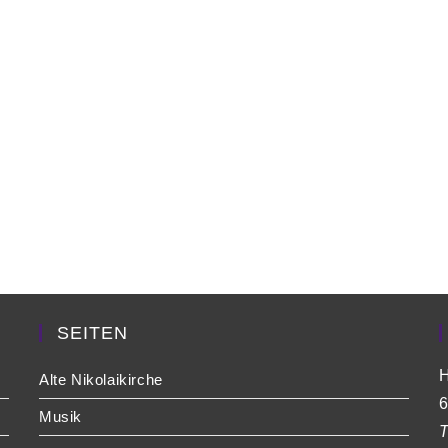
SEITEN
H
Alte Nikolaikirche
6
Musik
T