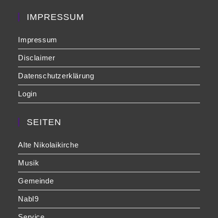
sea
pan
IMPRESSUM
Impressum
Disclaimer
Datenschutzerklärung
Login
SEITEN
Alte Nikolaikirche
Musik
Gemeinde
NabI9
Service