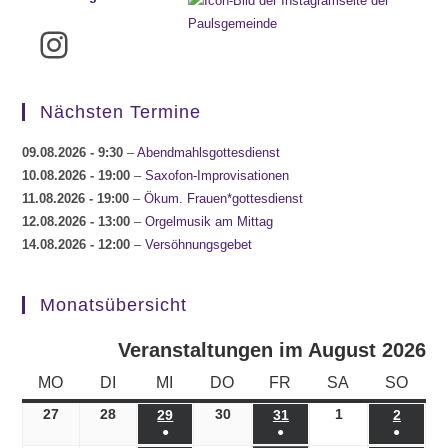
Instagram
Nächsten Termine
09.08.2026
- 9:30
–
Abendmahlsgottesdienst
10.08.2026
- 19:00
–
Saxofon-Improvisationen
11.08.2026
- 19:00
–
Ökum. Frauen*gottesdienst
12.08.2026
- 13:00
–
Orgelmusik am Mittag
14.08.2026
- 12:00
–
Versöhnungsgebet
Monatsübersicht
Veranstaltungen im August 2026
MONTAG
DIENSTAG
MITTWOCH
DONNERSTAG
FREITAG
SAMSTAG
SONN
MO
DI
MI
DO
FR
SA
SO
27
27.07.2026
28
28.07.2026
30
30.07.2026
1
01.08.2026
29
29.07.2026
31
31.07.2026
2
02.08.
●
●
●