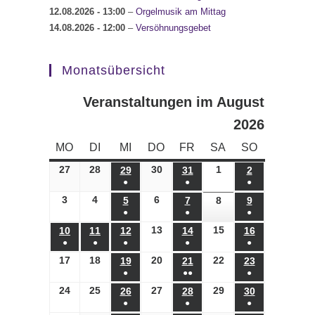
12.08.2026
- 13:00
–
Orgelmusik am Mittag
14.08.2026
- 12:00
–
Versöhnungsgebet
Monatsübersicht
Veranstaltungen im August
2026
MONTAG
DIENSTAG
MITTWOCH
DONNERSTAG
FREITAG
SAMSTAG
SONNTAG
MO
DI
MI
DO
FR
SA
SO
27
27.07.2026
28
28.07.2026
30
30.07.2026
1
01.08.2026
29
29.07.2026
31
31.07.2026
2
02.08.2026
●
●
●
(1
(1
(1
3
03.08.2026
4
04.08.2026
6
06.08.2026
5
05.08.2026
7
07.08.2026
8
08.08.2026
9
09.08.2026
●
●
●
Veranstaltung)
Veranstaltung)
Veranstaltung)
(1
(1
(1
13
13.08.2026
15
15.08.2026
10
10.08.2026
11
11.08.2026
12
12.08.2026
14
14.08.2026
16
16.08.2026
●
●
●
●
●
Veranstaltung)
Veranstaltung)
Veranstaltung)
(1
(1
(1
(1
(1
17
17.08.2026
18
18.08.2026
20
20.08.2026
22
22.08.2026
19
19.08.2026
21
21.08.2026
23
23.08.2026
●
●●
●
Veranstaltung)
Veranstaltung)
Veranstaltung)
Veranstaltung)
Veranstaltung)
(1
(2
(1
24
24.08.2026
25
25.08.2026
27
27.08.2026
29
29.08.2026
26
26.08.2026
28
28.08.2026
30
30.08.2026
●
●
●
Veranstaltung)
Veranstaltungen)
Veranstaltung)