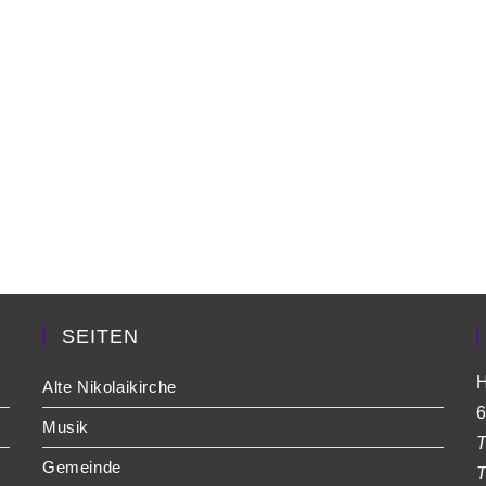
SEITEN
H
Alte Nikolaikirche
6
Musik
T
Gemeinde
T