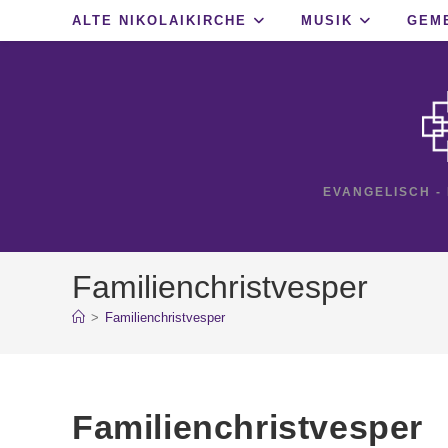
Zum
ALTE NIKOLAIKIRCHE
MUSIK
GEM
Inhalt
springen
EVANGELISCH -
Familienchristvesper
>
Familienchristvesper
Familienchristvesper