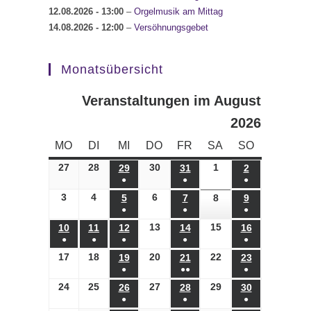
12.08.2026
- 13:00
–
Orgelmusik am Mittag
14.08.2026
- 12:00
–
Versöhnungsgebet
Monatsübersicht
Veranstaltungen im August
2026
MONTAG
DIENSTAG
MITTWOCH
DONNERSTAG
FREITAG
SAMSTAG
SONNTAG
MO
DI
MI
DO
FR
SA
SO
27
27.07.2026
28
28.07.2026
30
30.07.2026
1
01.08.2026
29
29.07.2026
31
31.07.2026
2
02.08.2026
●
●
●
(1
(1
(1
3
03.08.2026
4
04.08.2026
6
06.08.2026
5
05.08.2026
7
07.08.2026
8
08.08.2026
9
09.08.2026
●
●
●
Veranstaltung)
Veranstaltung)
Veranstaltung)
(1
(1
(1
13
13.08.2026
15
15.08.2026
10
10.08.2026
11
11.08.2026
12
12.08.2026
14
14.08.2026
16
16.08.2026
●
●
●
●
●
Veranstaltung)
Veranstaltung)
Veranstaltung)
(1
(1
(1
(1
(1
17
17.08.2026
18
18.08.2026
20
20.08.2026
22
22.08.2026
19
19.08.2026
21
21.08.2026
23
23.08.2026
●
●●
●
Veranstaltung)
Veranstaltung)
Veranstaltung)
Veranstaltung)
Veranstaltung)
(1
(2
(1
24
24.08.2026
25
25.08.2026
27
27.08.2026
29
29.08.2026
26
26.08.2026
28
28.08.2026
30
30.08.2026
●
●
●
Veranstaltung)
Veranstaltungen)
Veranstaltung)