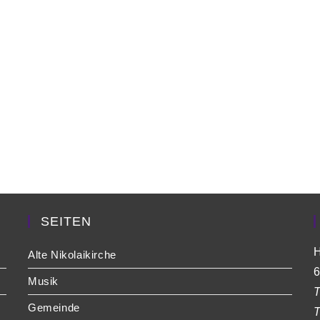
SEITEN
H
Alte Nikolaikirche
6
Musik
T
Gemeinde
T