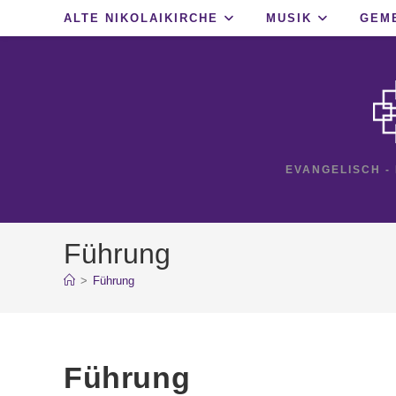
Zum
ALTE NIKOLAIKIRCHE
MUSIK
GEM
Inhalt
springen
EVANGELISCH -
Führung
>
Führung
Führung