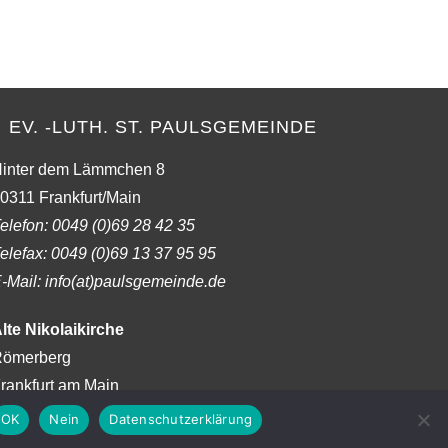
to
close
the
search
panel.
EV. -LUTH. ST. PAULSGEMEINDE
inter dem Lämmchen 8
0311 Frankfurt/Main
elefon:
0049 (0)69 28 42 35
elefax:
0049 (0)69 13 37 95 95
-Mail: info(at)paulsgemeinde.de
lte Nikolaikirche
ömerberg
rankfurt am Main
OK
Nein
Datenschutzerklärung