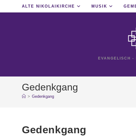
Zum
ALTE NIKOLAIKIRCHE
MUSIK
GEM
Inhalt
springen
EVANGELISCH -
Gedenkgang
>
Gedenkgang
Gedenkgang