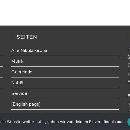
SEITEN
H
Alte Nikolaikirche
6
Musik
T
Gemeinde
T
E
NabI9
Service
A
R
[English page]
F
die Website weiter nutzt, gehen wir von deinem Einverständnis aus.