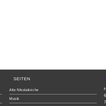
SEITEN
H
Alte Nikolaikirche
6
Musik
T