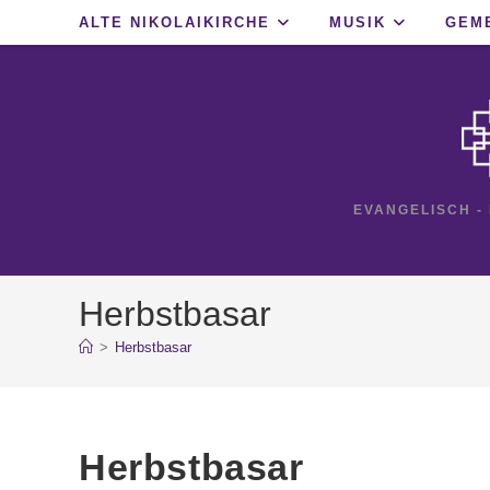
Zum
ALTE NIKOLAIKIRCHE
MUSIK
GEM
Inhalt
springen
EVANGELISCH -
Herbstbasar
>
Herbstbasar
Herbstbasar