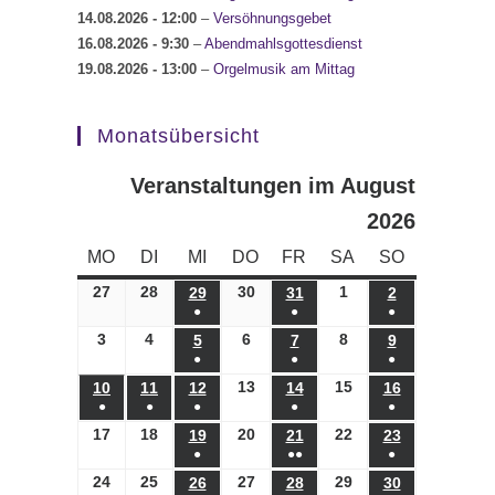
14.08.2026
- 12:00
–
Versöhnungsgebet
16.08.2026
- 9:30
–
Abendmahlsgottesdienst
19.08.2026
- 13:00
–
Orgelmusik am Mittag
Monatsübersicht
Veranstaltungen im August
2026
MONTAG
DIENSTAG
MITTWOCH
DONNERSTAG
FREITAG
SAMSTAG
SONNTAG
MO
DI
MI
DO
FR
SA
SO
27
27.07.2026
28
28.07.2026
30
30.07.2026
1
01.08.2026
29
29.07.2026
31
31.07.2026
2
02.08.2026
●
●
●
(1
(1
(1
3
03.08.2026
4
04.08.2026
6
06.08.2026
8
08.08.2026
5
05.08.2026
7
07.08.2026
9
09.08.2026
●
●
●
Veranstaltung)
Veranstaltung)
Veranstaltung)
(1
(1
(1
13
13.08.2026
15
15.08.2026
10
10.08.2026
11
11.08.2026
12
12.08.2026
14
14.08.2026
16
16.08.2026
●
●
●
●
●
Veranstaltung)
Veranstaltung)
Veranstaltung)
(1
(1
(1
(1
(1
17
17.08.2026
18
18.08.2026
20
20.08.2026
22
22.08.2026
19
19.08.2026
21
21.08.2026
23
23.08.2026
●
●●
●
Veranstaltung)
Veranstaltung)
Veranstaltung)
Veranstaltung)
Veranstaltung)
(1
(2
(1
24
24.08.2026
25
25.08.2026
27
27.08.2026
29
29.08.2026
26
26.08.2026
28
28.08.2026
30
30.08.2026