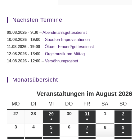
Nächsten Termine
09.08.2026
- 9:30
–
Abendmahlsgottesdienst
10.08.2026
- 19:00
–
Saxofon-Improvisationen
11.08.2026
- 19:00
–
Ökum. Frauen*gottesdienst
12.08.2026
- 13:00
–
Orgelmusik am Mittag
14.08.2026
- 12:00
–
Versöhnungsgebet
Monatsübersicht
Veranstaltungen im August 2026
MONTAG
DIENSTAG
MITTWOCH
DONNERSTAG
FREITAG
SAMSTAG
SONN
MO
DI
MI
DO
FR
SA
SO
27
27.07.2026
28
28.07.2026
30
30.07.2026
1
01.08.2026
29
29.07.2026
31
31.07.2026
2
02.08.
●
●
●
(1
(1
(1
3
03.08.2026
4
04.08.2026
6
06.08.2026
5
05.08.2026
7
07.08.2026
8
08.08.2026
9
09.08.
●
●
●
Veranstaltung)
Veranstaltung)
Veranst