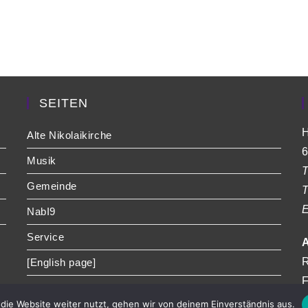
SEITEN
H
Alte Nikolaikirche
6
Musik
T
Gemeinde
T
E
NabI9
Service
A
R
[English page]
F
die Website weiter nutzt, gehen wir von deinem Einverständnis aus.