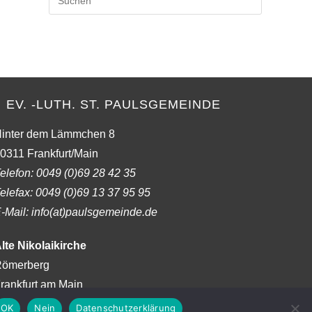
Escape
to
close
the
search
panel.
EV. -LUTH. ST. PAULSGEMEINDE
inter dem Lämmchen 8
0311 Frankfurt/Main
elefon:
0049 (0)69 28 42 35
elefax:
0049 (0)69 13 37 95 95
-Mail: info(at)paulsgemeinde.de
lte Nikolaikirche
ömerberg
rankfurt am Main
OK
Nein
Datenschutzerklärung