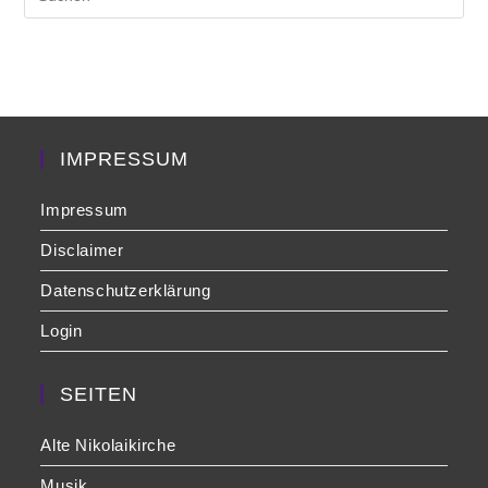
Es
to
clo
the
sea
pan
IMPRESSUM
Impressum
Disclaimer
Datenschutzerklärung
Login
SEITEN
Alte Nikolaikirche
Musik