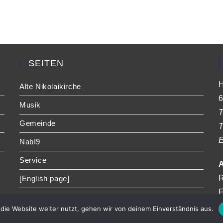
SEITEN
H
Alte Nikolaikirche
6
Musik
T
Gemeinde
T
E
NabI9
Service
A
R
[English page]
F
die Website weiter nutzt, gehen wir von deinem Einverständnis aus.