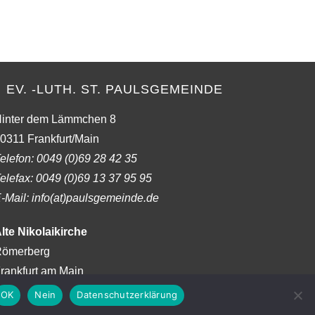
to
close
the
search
panel.
EV. -LUTH. ST. PAULSGEMEINDE
inter dem Lämmchen 8
0311 Frankfurt/Main
elefon:
0049 (0)69 28 42 35
elefax:
0049 (0)69 13 37 95 95
-Mail: info(at)paulsgemeinde.de
lte Nikolaikirche
ömerberg
rankfurt am Main
OK
Nein
Datenschutzerklärung