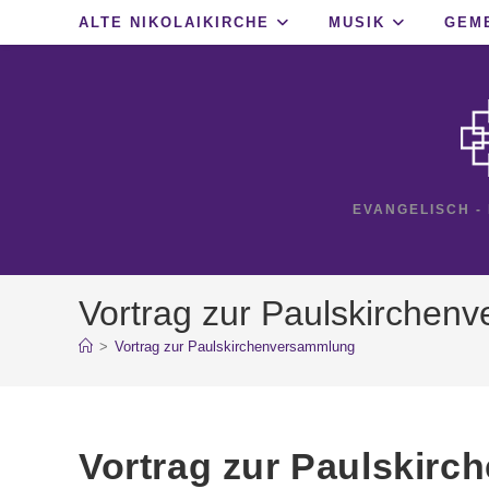
Zum
ALTE NIKOLAIKIRCHE
MUSIK
GEM
Inhalt
springen
EVANGELISCH -
Vortrag zur Paulskirchen
>
Vortrag zur Paulskirchenversammlung
Vortrag zur Paulskir