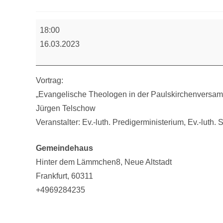
Vortrag
18:00
zur
16.03.2023
Paulskirchenversammlung
Vortrag:
„Evangelische Theologen in der Paulskirchenversamm
Jürgen Telschow
Veranstalter: Ev.-luth. Predigerministerium, Ev.-luth.
Gemeindehaus
Hinter dem Lämmchen8
Neue Altstadt
Frankfurt
,
60311
+4969284235