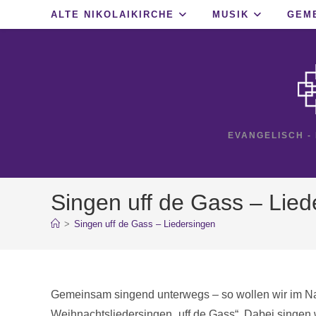
Zum
ALTE NIKOLAIKIRCHE
MUSIK
GEM
Inhalt
springen
EVANGELISCH -
Singen uff de Gass – Lied
>
Singen uff de Gass – Liedersingen
Gemeinsam singend unterwegs – so wollen wir im Nac
Weihnachtsliedersingen „uff de Gass“. Dabei singen 