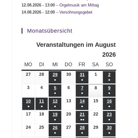
12.08.2026
- 13:00
–
Orgelmusik am Mittag
14.08.2026
- 12:00
–
Versöhnungsgebet
Monatsübersicht
Veranstaltungen im August
2026
MONTAG
DIENSTAG
MITTWOCH
DONNERSTAG
FREITAG
SAMSTAG
SONNTAG
MO
DI
MI
DO
FR
SA
SO
27
27.07.2026
28
28.07.2026
30
30.07.2026
1
01.08.2026
29
29.07.2026
31
31.07.2026
2
02.08.2026
●
●
●
(1
(1
(1
3
03.08.2026
4
04.08.2026
6
06.08.2026
5
05.08.2026
7
07.08.2026
8
08.08.2026
9
09.08.2026
●
●
●
Veranstaltung)
Veranstaltung)
Veranstaltung)
(1
(1
(1
13
13.08.2026
15
15.08.2026
10
10.08.2026
11
11.08.2026
12
12.08.2026
14
14.08.2026
16
16.08.2026
●
●
●
●
●
Veranstaltung)
Veranstaltung)
Veranstaltung)
(1
(1
(1
(1
(1
17
17.08.2026
18
18.08.2026
20
20.08.2026
22
22.08.2026
19
19.08.2026
21
21.08.2026
23
23.08.2026
●
●●
●
Veranstaltung)
Veranstaltung)
Veranstaltung)
Veranstaltung)
Veranstaltung)
(1
(2
(1
24
24.08.2026
25
25.08.2026
27
27.08.2026
29
29.08.2026
26
26.08.2026
28
28.08.2026
30
30.08.2026
●
●
●
Veranstaltung)
Veranstaltungen)
Veranstaltung)