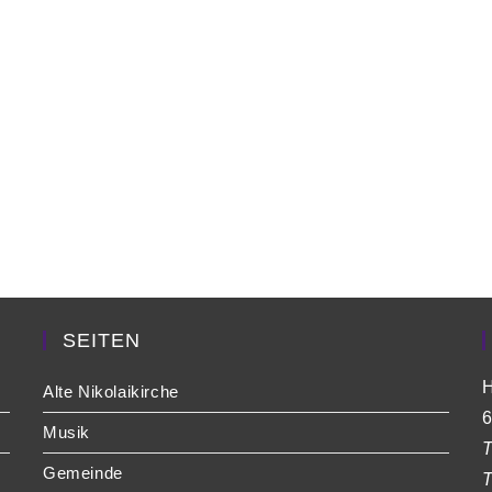
SEITEN
H
Alte Nikolaikirche
6
Musik
T
Gemeinde
T