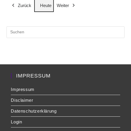
Zurück
Heute
Weiter
Veranstaltung)
Veranstaltung)
Veranst
Pre
Es
to
clo
the
sea
pan
IMPRESSUM
Impressum
Disclaimer
Datenschutzerklärung
Login