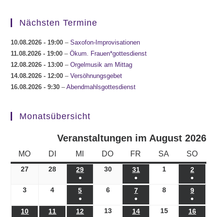
Nächsten Termine
10.08.2026
- 19:00
–
Saxofon-Improvisationen
11.08.2026
- 19:00
–
Ökum. Frauen*gottesdienst
12.08.2026
- 13:00
–
Orgelmusik am Mittag
14.08.2026
- 12:00
–
Versöhnungsgebet
16.08.2026
- 9:30
–
Abendmahlsgottesdienst
Monatsübersicht
Veranstaltungen im August 2026
MONTAG
DIENSTAG
MITTWOCH
DONNERSTAG
FREITAG
SAMSTAG
SONN
MO
DI
MI
DO
FR
SA
SO
27
27.07.2026
28
28.07.2026
30
30.07.2026
1
01.08.2026
29
29.07.2026
31
31.07.2026
2
02.08.
●
●
●
(1
(1
(1
3
03.08.2026
4
04.08.2026
6
06.08.2026
8
08.08.2026
5
05.08.2026
7
07.08.2026
9
09.08.
●
●
●
Veranstaltung)
Veranstaltung)
Veranst
(1
(1
(1
13
13.08.2026
15
15.08.2026
10
10.08.2026
11
11.08.2026
12
12.08.2026
14
14.08.2026
16
16.08