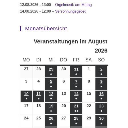
12.08.2026
- 13:00
–
Orgelmusik am Mittag
14.08.2026
- 12:00
–
Versöhnungsgebet
Monatsübersicht
Veranstaltungen im August
2026
MONTAG
DIENSTAG
MITTWOCH
DONNERSTAG
FREITAG
SAMSTAG
SONNTAG
MO
DI
MI
DO
FR
SA
SO
27
27.07.2026
28
28.07.2026
30
30.07.2026
1
01.08.2026
29
29.07.2026
31
31.07.2026
2
02.08.2026
●
●
●
(1
(1
(1
3
03.08.2026
4
04.08.2026
6
06.08.2026
8
08.08.2026
5
05.08.2026
7
07.08.2026
9
09.08.2026
●
●
●
Veranstaltung)
Veranstaltung)
Veranstaltung)
(1
(1
(1
13
13.08.2026
15
15.08.2026
10
10.08.2026
11
11.08.2026
12
12.08.2026
14
14.08.2026
16
16.08.2026
●
●
●
●
●
Veranstaltung)
Veranstaltung)
Veranstaltung)
(1
(1
(1
(1
(1
17
17.08.2026
18
18.08.2026
20
20.08.2026
22
22.08.2026
19
19.08.2026
21
21.08.2026
23
23.08.2026
●
●●
●
Veranstaltung)
Veranstaltung)
Veranstaltung)
Veranstaltung)
Veranstaltung)
(1
(2
(1
24
24.08.2026
25
25.08.2026
27
27.08.2026
29
29.08.2026
26
26.08.2026
28
28.08.2026
30
30.08.2026
●
●
●
Veranstaltung)
Veranstaltungen)
Veranstaltung)