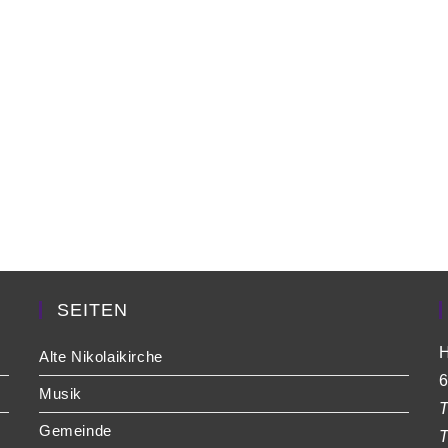
SEITEN
H
Alte Nikolaikirche
6
Musik
T
Gemeinde
T