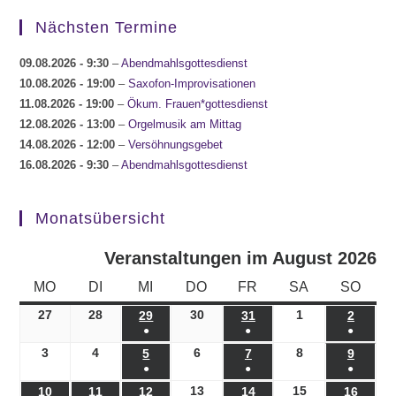
Nächsten Termine
09.08.2026
- 9:30
–
Abendmahlsgottesdienst
10.08.2026
- 19:00
–
Saxofon-Improvisationen
11.08.2026
- 19:00
–
Ökum. Frauen*gottesdienst
12.08.2026
- 13:00
–
Orgelmusik am Mittag
14.08.2026
- 12:00
–
Versöhnungsgebet
16.08.2026
- 9:30
–
Abendmahlsgottesdienst
Monatsübersicht
Veranstaltungen im August 2026
MONTAG
DIENSTAG
MITTWOCH
DONNERSTAG
FREITAG
SAMSTAG
SONN
MO
DI
MI
DO
FR
SA
SO
27
27.07.2026
28
28.07.2026
30
30.07.2026
1
01.08.2026
29
29.07.2026
31
31.07.2026
2
02.08.
●
●
●
(1
(1
(1
3
03.08.2026
4
04.08.2026
6
06.08.2026
8
08.08.2026
5
05.08.2026
7
07.08.2026
9
09.08.
●
●
●
Veranstaltung)
Veranstaltung)
Veranst
(1
(1
(1
13
13.08.2026
15
15.08.2026
10
10.08.2026
11
11.08.2026
12
12.08.2026
14
14.08.2026
16
16.08